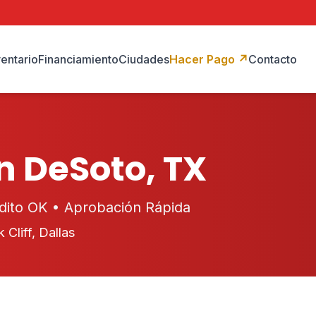
ventario
Financiamiento
Ciudades
Hacer Pago
↗
Contacto
n DeSoto, TX
édito OK • Aprobación Rápida
 Cliff, Dallas