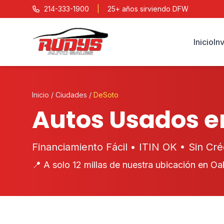
214-333-1900
|
25+ años sirviendo DFW
Inicio
In
Inicio
/
Ciudades
/
DeSoto
Autos Usados e
Financiamiento Fácil • ITIN OK • Sin Cr
📍 A solo 12 millas de nuestra ubicación en Oak