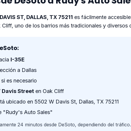
de DeSoto a Rudy's Auto Sale
DAVIS ST, DALLAS, TX 75211
es fácilmente accesibl
liff, uno de los barrios más tradicionales y diversos 
DeSoto:
hacia
I-35E
ección a Dallas
si es necesario
 Davis Street
en Oak Cliff
tá ubicado en 5502 W Davis St, Dallas, TX 75211
de "Rudy's Auto Sales"
mente 24 minutos desde DeSoto, dependiendo del tráfico.