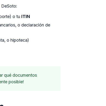
e DeSoto:
porte) o tu
ITIN
ncarios, o declaración de
ta, o hipoteca)
car qué documentos
ente posible!