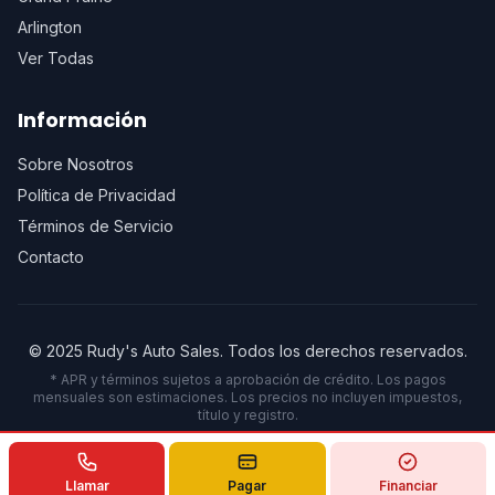
Arlington
Ver Todas
Información
Sobre Nosotros
Política de Privacidad
Términos de Servicio
Contacto
© 2025 Rudy's Auto Sales. Todos los derechos reservados.
* APR y términos sujetos a aprobación de crédito. Los pagos
mensuales son estimaciones. Los precios no incluyen impuestos,
título y registro.
Powered by
digirankexpert.com
2026
Llamar
Pagar
Financiar