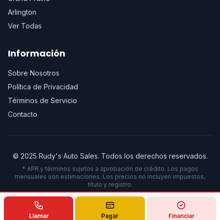
Arlington
Ver Todas
Información
Sobre Nosotros
Política de Privacidad
Términos de Servicio
Contacto
© 2025 Rudy's Auto Sales. Todos los derechos reservados.
* APR y términos sujetos a aprobación de crédito. Los pagos
mensuales son estimaciones. Los precios no incluyen impuestos,
título y registro.
Powered by
digirankexpert.com
2026
Llamar
Pagar
Financiar