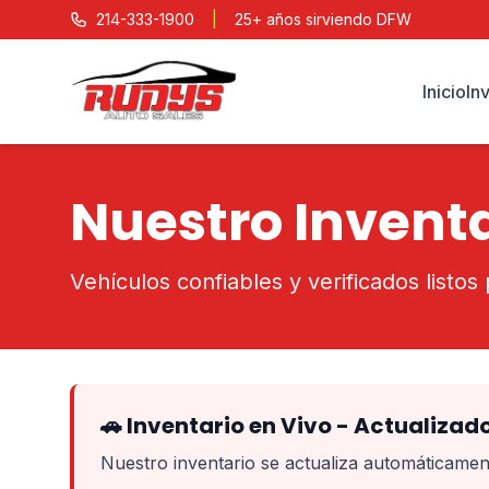
214-333-1900
|
25+ años sirviendo DFW
Inicio
In
Nuestro Invent
Vehículos confiables y verificados listos 
🚗 Inventario en Vivo - Actualiza
Nuestro inventario se actualiza automáticamen