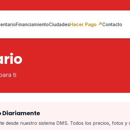
ventario
Financiamiento
Ciudades
Hacer Pago
↗
Contacto
ario
para ti
do Diariamente
te desde nuestro sistema DMS. Todos los precios, fotos y d