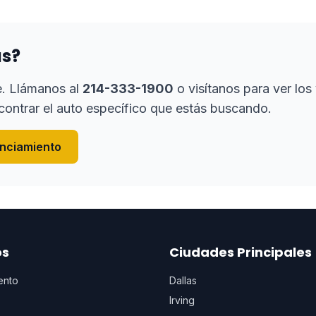
as?
e. Llámanos al
214-333-1900
o visítanos para ver lo
ontrar el auto específico que estás buscando.
anciamiento
os
Ciudades Principales
ento
Dallas
Irving